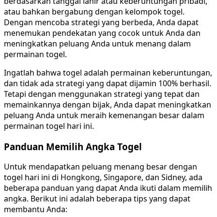
berdasarkan tanggal lahir atau keberuntungan pribadi,
atau bahkan bergabung dengan kelompok togel.
Dengan mencoba strategi yang berbeda, Anda dapat
menemukan pendekatan yang cocok untuk Anda dan
meningkatkan peluang Anda untuk menang dalam
permainan togel.
Ingatlah bahwa togel adalah permainan keberuntungan,
dan tidak ada strategi yang dapat dijamin 100% berhasil.
Tetapi dengan menggunakan strategi yang tepat dan
memainkannya dengan bijak, Anda dapat meningkatkan
peluang Anda untuk meraih kemenangan besar dalam
permainan togel hari ini.
Panduan Memilih Angka Togel
Untuk mendapatkan peluang menang besar dengan
togel hari ini di Hongkong, Singapore, dan Sidney, ada
beberapa panduan yang dapat Anda ikuti dalam memilih
angka. Berikut ini adalah beberapa tips yang dapat
membantu Anda: