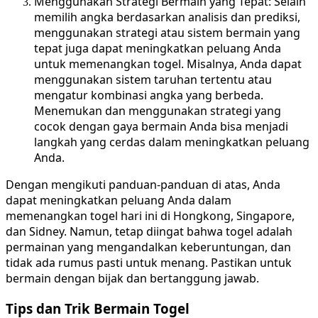
Menggunakan Strategi Bermain yang Tepat: Selain
memilih angka berdasarkan analisis dan prediksi,
menggunakan strategi atau sistem bermain yang
tepat juga dapat meningkatkan peluang Anda
untuk memenangkan togel. Misalnya, Anda dapat
menggunakan sistem taruhan tertentu atau
mengatur kombinasi angka yang berbeda.
Menemukan dan menggunakan strategi yang
cocok dengan gaya bermain Anda bisa menjadi
langkah yang cerdas dalam meningkatkan peluang
Anda.
Dengan mengikuti panduan-panduan di atas, Anda
dapat meningkatkan peluang Anda dalam
memenangkan togel hari ini di Hongkong, Singapore,
dan Sidney. Namun, tetap diingat bahwa togel adalah
permainan yang mengandalkan keberuntungan, dan
tidak ada rumus pasti untuk menang. Pastikan untuk
bermain dengan bijak dan bertanggung jawab.
Tips dan Trik Bermain Togel