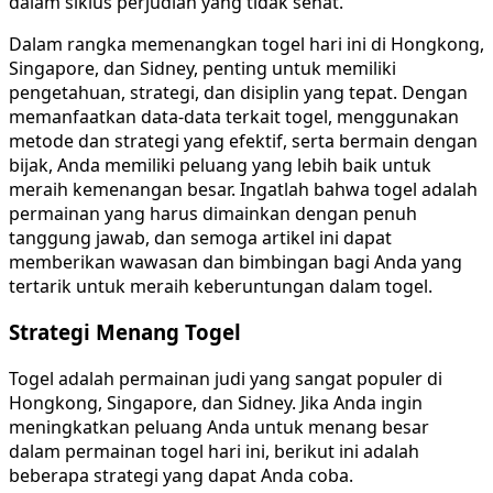
dalam siklus perjudian yang tidak sehat.
Dalam rangka memenangkan togel hari ini di Hongkong,
Singapore, dan Sidney, penting untuk memiliki
pengetahuan, strategi, dan disiplin yang tepat. Dengan
memanfaatkan data-data terkait togel, menggunakan
metode dan strategi yang efektif, serta bermain dengan
bijak, Anda memiliki peluang yang lebih baik untuk
meraih kemenangan besar. Ingatlah bahwa togel adalah
permainan yang harus dimainkan dengan penuh
tanggung jawab, dan semoga artikel ini dapat
memberikan wawasan dan bimbingan bagi Anda yang
tertarik untuk meraih keberuntungan dalam togel.
Strategi Menang Togel
Togel adalah permainan judi yang sangat populer di
Hongkong, Singapore, dan Sidney. Jika Anda ingin
meningkatkan peluang Anda untuk menang besar
dalam permainan togel hari ini, berikut ini adalah
beberapa strategi yang dapat Anda coba.