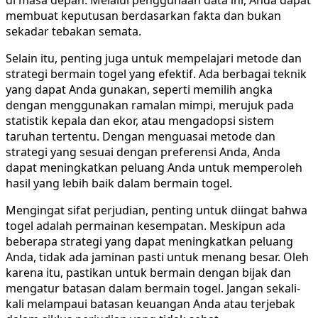
membuat keputusan berdasarkan fakta dan bukan
sekadar tebakan semata.
Selain itu, penting juga untuk mempelajari metode dan
strategi bermain togel yang efektif. Ada berbagai teknik
yang dapat Anda gunakan, seperti memilih angka
dengan menggunakan ramalan mimpi, merujuk pada
statistik kepala dan ekor, atau mengadopsi sistem
taruhan tertentu. Dengan menguasai metode dan
strategi yang sesuai dengan preferensi Anda, Anda
dapat meningkatkan peluang Anda untuk memperoleh
hasil yang lebih baik dalam bermain togel.
Mengingat sifat perjudian, penting untuk diingat bahwa
togel adalah permainan kesempatan. Meskipun ada
beberapa strategi yang dapat meningkatkan peluang
Anda, tidak ada jaminan pasti untuk menang besar. Oleh
karena itu, pastikan untuk bermain dengan bijak dan
mengatur batasan dalam bermain togel. Jangan sekali-
kali melampaui batasan keuangan Anda atau terjebak