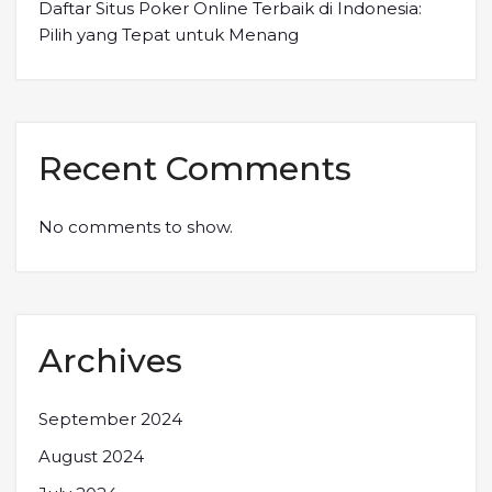
Daftar Situs Poker Online Terbaik di Indonesia:
Pilih yang Tepat untuk Menang
Recent Comments
No comments to show.
Archives
September 2024
August 2024