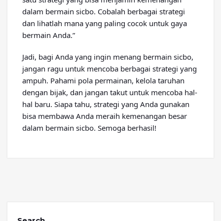
dalam bermain sicbo. Cobalah berbagai strategi
dan lihatlah mana yang paling cocok untuk gaya
bermain Anda.”
Jadi, bagi Anda yang ingin menang bermain sicbo,
jangan ragu untuk mencoba berbagai strategi yang
ampuh. Pahami pola permainan, kelola taruhan
dengan bijak, dan jangan takut untuk mencoba hal-
hal baru. Siapa tahu, strategi yang Anda gunakan
bisa membawa Anda meraih kemenangan besar
dalam bermain sicbo. Semoga berhasil!
Search