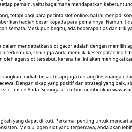
a setiap pemain, yaitu bagaimana mendapatkan keberuntun
ng, tetapi bagi para pecinta slot online, hal ini menjadi 
berikan hadiah besar kepada para pemainnya. Namun, tidak
ngan semata. Meskipun begitu, ada beberapa tips dan tri
 dalam mendapatkan slot gacor adalah dengan memilih agen
 terkemuka, sehingga Anda memiliki kesempatan lebih bes
oleh agen slot tersebut, karena hal ini akan meningkat
nangkan hadiah besar, tetapi juga tentang kesenangan dan
ewa. Dengan sikap yang positif dan strategi yang baik, s
ot online Anda. Semoga artikel ini memberikan wawasan d
ah yang dapat diikuti. Pertama, penting untuk mencari age
onsisten. Melalui agen slot yang terpercaya, Anda akan le