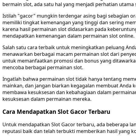
bermain slot, ada satu hal yang menjadi perhatian utam
Istilah "gacor" mungkin terdengar asing bagi sebagian ora
memiliki tingkat kemenangan yang tinggi dan sering mem
karena hasil permainan slot didasarkan pada keberuntu
mendapatkan kemenangan dalam permainan slot online.
Salah satu cara terbaik untuk meningkatkan peluang Anda
menawarkan berbagai macam permainan slot dari penyedia
untuk memanfaatkan promosi dan bonus yang ditawarkan 
mencoba berbagai permainan slot.
Ingatlah bahwa permainan slot tidak hanya tentang meme
mainkan, dan jangan biarkan kegagalan membuat Anda kec
membawa kesuksesan dan kebahagiaan dalam permainan sl
kesuksesan dalam permainan mereka.
Cara Mendapatkan Slot Gacor Terbaru
Untuk mendapatkan Slot Gacor terbaru, ada beberapa langk
reputasi baik dan telah terbukti memberikan hasil yang k