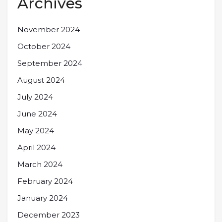
Archives
November 2024
October 2024
September 2024
August 2024
July 2024
June 2024
May 2024
April 2024
March 2024
February 2024
January 2024
December 2023