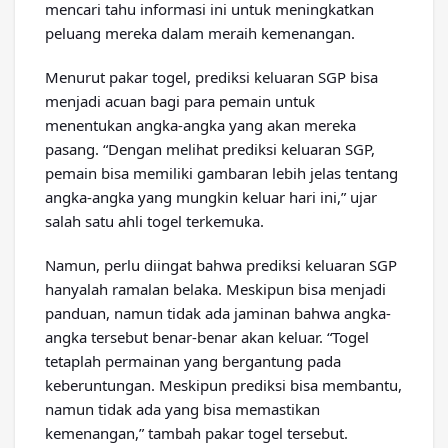
mencari tahu informasi ini untuk meningkatkan
peluang mereka dalam meraih kemenangan.
Menurut pakar togel, prediksi keluaran SGP bisa
menjadi acuan bagi para pemain untuk
menentukan angka-angka yang akan mereka
pasang. “Dengan melihat prediksi keluaran SGP,
pemain bisa memiliki gambaran lebih jelas tentang
angka-angka yang mungkin keluar hari ini,” ujar
salah satu ahli togel terkemuka.
Namun, perlu diingat bahwa prediksi keluaran SGP
hanyalah ramalan belaka. Meskipun bisa menjadi
panduan, namun tidak ada jaminan bahwa angka-
angka tersebut benar-benar akan keluar. “Togel
tetaplah permainan yang bergantung pada
keberuntungan. Meskipun prediksi bisa membantu,
namun tidak ada yang bisa memastikan
kemenangan,” tambah pakar togel tersebut.