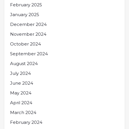
February 2025
January 2025
December 2024
November 2024
October 2024
September 2024
August 2024
July 2024
June 2024
May 2024
April 2024
March 2024
February 2024