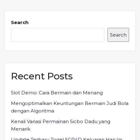
Search
Search
Recent Posts
Slot Demo: Cara Bermain dan Menang
Mengoptimalkan Keuntungan Bermain Judi Bola
dengan Algoritma
Kenali Variasi Permainan Sicbo Dadu yang
Menarik
Update Terbaru Togel SGP4D Keluaran Hari Ini