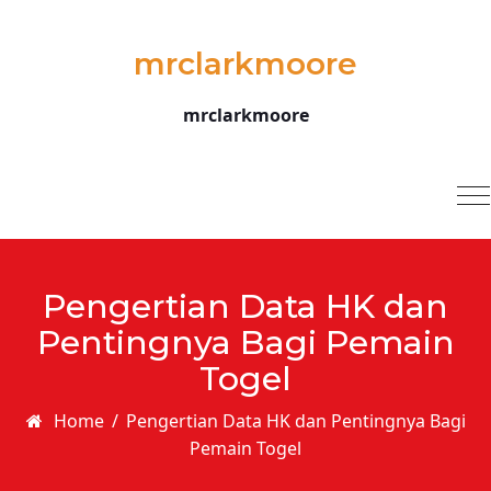
Skip to content
mrclarkmoore
mrclarkmoore
T
na
Pengertian Data HK dan
Pentingnya Bagi Pemain
Togel
Home
/
Pengertian Data HK dan Pentingnya Bagi
Pemain Togel