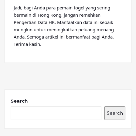
Jadi, bagi Anda para pemain togel yang sering
bermain di Hong Kong, jangan remehkan
Pengertian Data HK. Manfaatkan data ini sebaik
mungkin untuk meningkatkan peluang menang
Anda. Semoga artikel ini bermanfaat bagi Anda.
Terima kasih.
Search
Search