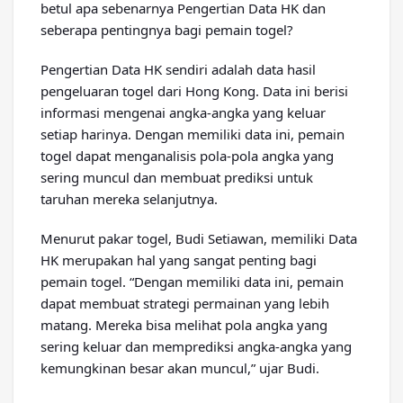
betul apa sebenarnya Pengertian Data HK dan
seberapa pentingnya bagi pemain togel?
Pengertian Data HK sendiri adalah data hasil
pengeluaran togel dari Hong Kong. Data ini berisi
informasi mengenai angka-angka yang keluar
setiap harinya. Dengan memiliki data ini, pemain
togel dapat menganalisis pola-pola angka yang
sering muncul dan membuat prediksi untuk
taruhan mereka selanjutnya.
Menurut pakar togel, Budi Setiawan, memiliki Data
HK merupakan hal yang sangat penting bagi
pemain togel. “Dengan memiliki data ini, pemain
dapat membuat strategi permainan yang lebih
matang. Mereka bisa melihat pola angka yang
sering keluar dan memprediksi angka-angka yang
kemungkinan besar akan muncul,” ujar Budi.