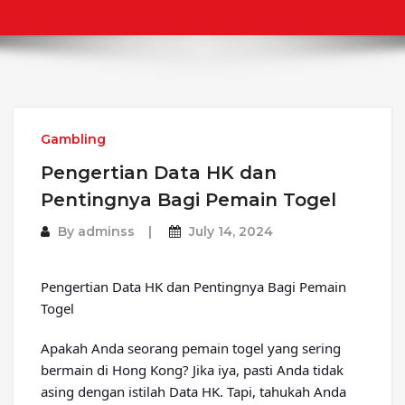
Gambling
Pengertian Data HK dan
Pentingnya Bagi Pemain Togel
By
adminss
July 14, 2024
Pengertian Data HK dan Pentingnya Bagi Pemain
Togel
Apakah Anda seorang pemain togel yang sering
bermain di Hong Kong? Jika iya, pasti Anda tidak
asing dengan istilah Data HK. Tapi, tahukah Anda