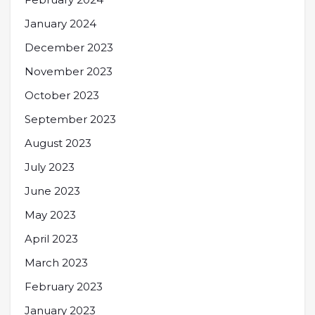
January 2024
December 2023
November 2023
October 2023
September 2023
August 2023
July 2023
June 2023
May 2023
April 2023
March 2023
February 2023
January 2023