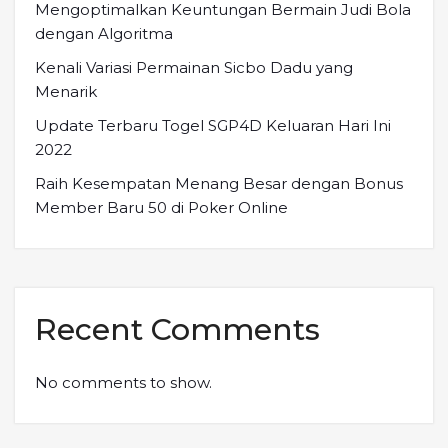
Mengoptimalkan Keuntungan Bermain Judi Bola
dengan Algoritma
Kenali Variasi Permainan Sicbo Dadu yang
Menarik
Update Terbaru Togel SGP4D Keluaran Hari Ini
2022
Raih Kesempatan Menang Besar dengan Bonus
Member Baru 50 di Poker Online
Recent Comments
No comments to show.