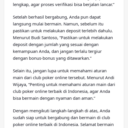
lengkap, agar proses verifikasi bisa berjalan lancar.”
Setelah berhasil bergabung, Anda pun dapat
langsung mulai bermain. Namun, sebelum itu
pastikan untuk melakukan deposit terlebih dahulu.
Menurut Budi Santoso, “Pastikan untuk melakukan
deposit dengan jumlah yang sesuai dengan
kemampuan Anda, dan jangan terlalu tergiur
dengan bonus-bonus yang ditawarkan.”
Selain itu, jangan lupa untuk memahami aturan
main dari club poker online tersebut. Menurut Andi
Wijaya, “Penting untuk memahami aturan main dari
club poker online terbaik di Indonesia, agar Anda
bisa bermain dengan nyaman dan aman.”
Dengan mengikuti langkah-langkah di atas, Anda
sudah siap untuk bergabung dan bermain di club
poker online terbaik di Indonesia. Selamat bermain